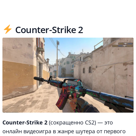
Counter-Strike 2
Counter-Strike 2
(сокращенно CS2) — это
онлайн видеоигра в жанре шутера от первого