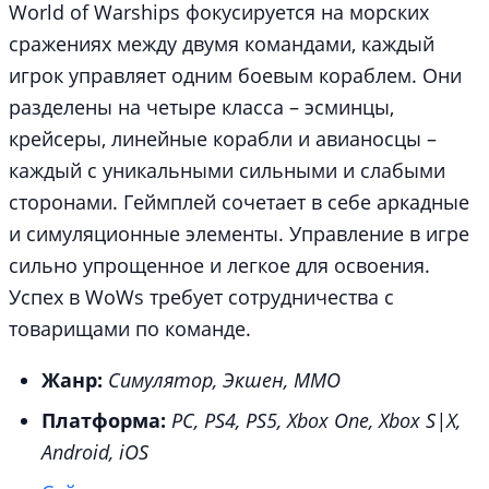
World of Warships фокусируется на морских
сражениях между двумя командами, каждый
игрок управляет одним боевым кораблем. Они
разделены на четыре класса – эсминцы,
крейсеры, линейные корабли и авианосцы –
каждый с уникальными сильными и слабыми
сторонами. Геймплей сочетает в себе аркадные
и симуляционные элементы. Управление в игре
сильно упрощенное и легкое для освоения.
Успех в WoWs требует сотрудничества с
товарищами по команде.
Жанр:
Симулятор, Экшен, ММО
Платформа:
PC, PS4, PS5, Xbox One, Xbox S|X,
Android, iOS