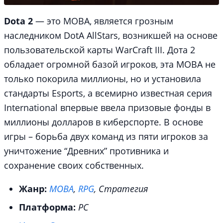
Dota 2
— это MOBA, является грозным
наследником DotA AllStars, возникшей на основе
пользовательской карты WarCraft III. Дота 2
обладает огромной базой игроков, эта MOBA не
только покорила миллионы, но и установила
стандарты Esports, а всемирно известная серия
International впервые ввела призовые фонды в
миллионы долларов в киберспорте. В основе
игры – борьба двух команд из пяти игроков за
уничтожение “Древних” противника и
сохранение своих собственных.
Жанр:
MOBA
,
RPG
, Стратегия
Платформа:
PC