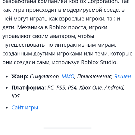
разработана компанией Roblox Corporation. Так
как игра происходит в модерируемой среде, в
ней могут играть как взрослые игроки, так и
дети. Механика в Roblox проста, игроки
управляют своим аватаром, чтобы
путешествовать по интерактивным мирам,
созданным другими игроками или теми, которые
они создали сами, используя Roblox Studio.
Жанр:
Симулятор,
ММО
, Приключения,
Экшен
Платформа:
PC, PS5, PS4, Xbox One, Android,
iOS
Сайт игры