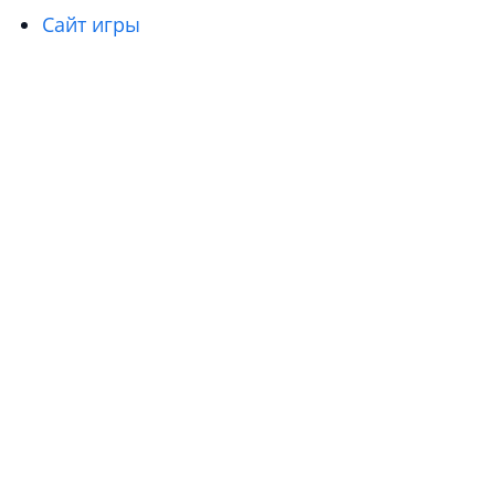
Сайт игры