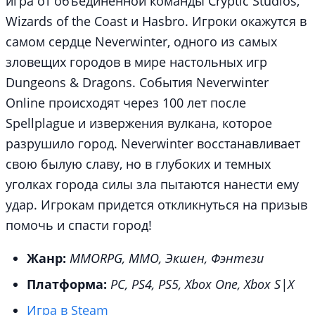
игра от объединенной команды Cryptic Studios,
Wizards of the Coast и Hasbro. Игроки окажутся в
самом сердце Neverwinter, одного из самых
зловещих городов в мире настольных игр
Dungeons & Dragons. События Neverwinter
Online происходят через 100 лет после
Spellplague и извержения вулкана, которое
разрушило город. Neverwinter восстанавливает
свою былую славу, но в глубоких и темных
уголках города силы зла пытаются нанести ему
удар. Игрокам придется откликнуться на призыв
помочь и спасти город!
Жанр:
MMORPG, ММО, Экшен, Фэнтези
Платформа:
PC, PS4, PS5, Xbox One, Xbox S|X
Игра в Steam