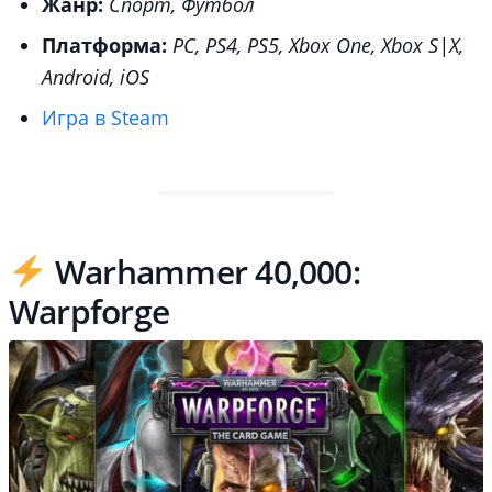
Жанр:
Спорт, Футбол
Платформа:
PC, PS4, PS5, Xbox One, Xbox S|X,
Android, iOS
Игра в Steam
Warhammer 40,000:
Warpforge