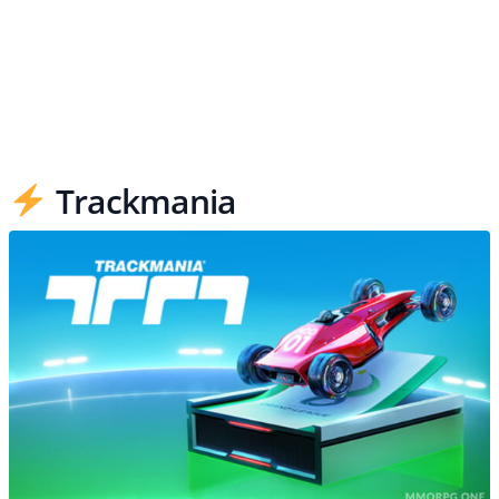
Trackmania