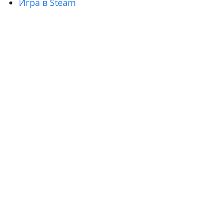
Игра в Steam