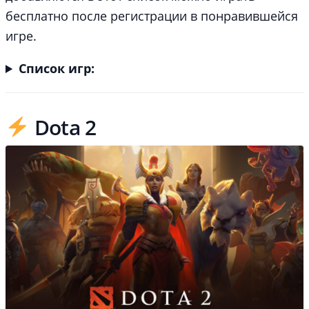
бесплатно после регистрации в понравившейся
игре.
Список игр:
Dota 2