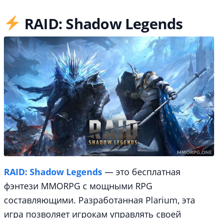
RAID: Shadow Legends
RAID: Shadow Legends
— это бесплатная
фэнтези MMORPG с мощными RPG
составляющими. Разработанная Plarium, эта
игра позволяет игрокам управлять своей