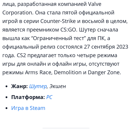
лица, разработанная компанией Valve
Corporation. Она стала пятой официальной
игрой в серии Counter-Strike и восьмой в целом,
является преемником CS:GO. Шутер сначала
вышла как “Ограниченный тест” для ПК, а
официальный релиз состоялся 27 сентября 2023
года. CS2 предлагает только четыре режима
игры для онлайн и офлайн игры, отсутствуют
режимы Arms Race, Demolition и Danger Zone.
Жанр:
Шутер
, Экшен
Платформа:
PC
Игра в Steam