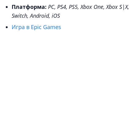
Платформа:
PC, PS4, PS5, Xbox One, Xbox S|X,
Switch, Android, iOS
Игра в Epic Games