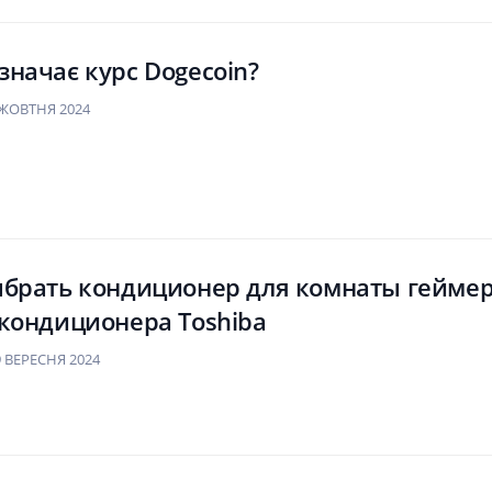
начає курс Dogecoin?
 ЖОВТНЯ 2024
ыбрать кондиционер для комнаты геймер
 кондиционера Toshiba
9 ВЕРЕСНЯ 2024