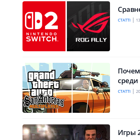
Сравне
|
СТАТТІ
1
Почем
среди 
|
СТАТТІ
2
Игры 