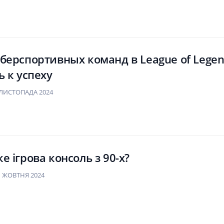
берспортивных команд в League of Legen
ь к успеху
 ЛИСТОПАДА 2024
е ігрова консоль з 90-х?
1 ЖОВТНЯ 2024