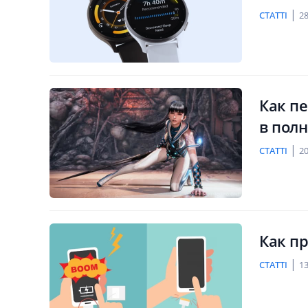
|
СТАТТІ
2
Как пе
в пол
|
СТАТТІ
2
Как п
|
СТАТТІ
1