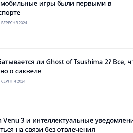
 мобильные игры были первыми в
спорте
9 ВЕРЕСНЯ 2024
атывается ли Ghost of Tsushima 2? Все, ч
но о сиквеле
4 СЕРПНЯ 2024
n Venu 3 и интеллектуальные уведомлени
ться на связи без отвлечения