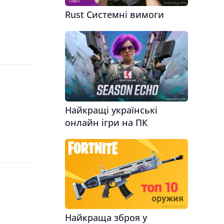
Rust Системні вимоги
Найкращі українські
онлайн ігри на ПК
Найкраща зброя у