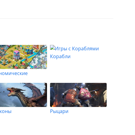
Корабли
номические
коны
Рыцари