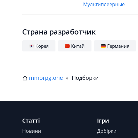
Мультиплеерные
Страна разработчик
Корея
Китай
Германия
mmorpg.one
»
Подборки
Статті
Ігри
Новини
Добірки