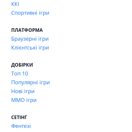
ККІ
Спортивні ігри
ПЛАТФОРМА
Браузерні ігри
Клієнтські ігри
ДОБІРКИ
Топ 10
Популярні ігри
Нові ігри
MMO ігри
СЕТІНГ
Фентезі