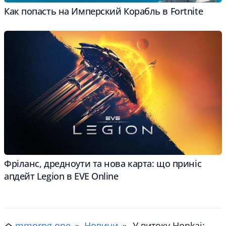
Как попасть на Имперский Корабль в Fortnite
Фріланс, дредноути та нова карта: що приніс
апдейт Legion в EVE Online
mmorpg.one
»
Новини
»
У витоку Honkai: