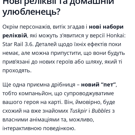
Нові реліквії та домашній
улюбленець?
Окрім персонажів, витік згадав і
нові набори
реліквій
, які можуть з’явитися у версії Honkai:
Star Rail 3.6. Деталей щодо їхніх ефектів поки
немає, але можна припустити, що вони будуть
прив’язані до нових героїв або шляху, який ті
проходять.
Ще одна приємна дрібниця –
новий “пет”
,
тобто компаньйон, що супроводжуватиме
вашого героя на карті. Він, ймовірно, буде
схожий на вже знайомих
Tuskpir
і
Bubbles
з
власними анімаціями та, можливо,
інтерактивною поведінкою.