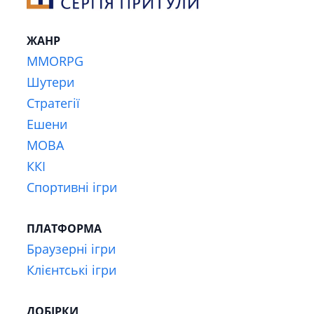
ЖАНР
MMORPG
Шутери
Стратегії
Ешени
MOBA
ККІ
Спортивні ігри
ПЛАТФОРМА
Браузерні ігри
Клієнтські ігри
ДОБІРКИ