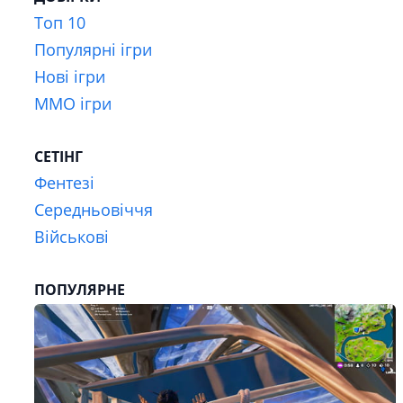
Топ 10
Популярні ігри
Нові ігри
MMO ігри
СЕТІНГ
Фентезі
Середньовіччя
Військові
ПОПУЛЯРНЕ