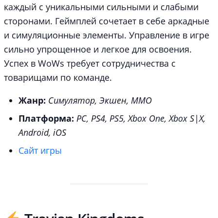
каждый с уникальными сильными и слабыми
сторонами. Геймплей сочетает в себе аркадные
и симуляционные элементы. Управление в игре
сильно упрощенное и легкое для освоения.
Успех в WoWs требует сотрудничества с
товарищами по команде.
Жанр:
Симулятор, Экшен, MMO
Платформа:
PC, PS4, PS5, Xbox One, Xbox S|X,
Android, iOS
Сайт игры