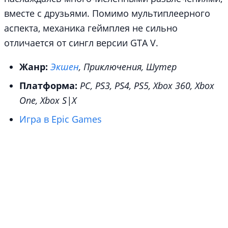
вместе с друзьями. Помимо мультиплеерного
аспекта, механика геймплея не сильно
отличается от сингл версии GTA V.
Жанр:
Экшен
, Приключения, Шутер
Платформа:
PC, PS3, PS4, PS5, Xbox 360, Xbox
One, Xbox S|X
Игра в Epic Games