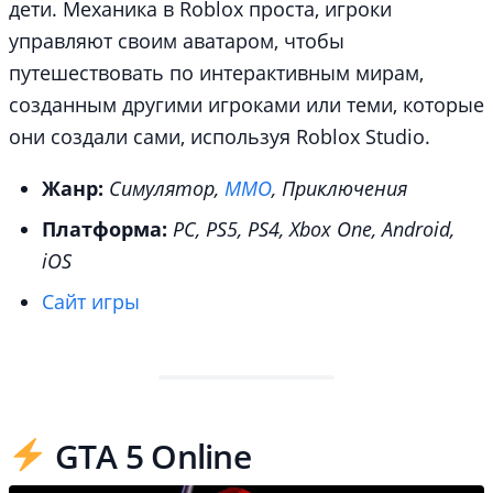
дети. Механика в Roblox проста, игроки
управляют своим аватаром, чтобы
путешествовать по интерактивным мирам,
созданным другими игроками или теми, которые
они создали сами, используя Roblox Studio.
Жанр:
Симулятор,
ММО
, Приключения
Платформа:
PC, PS5, PS4, Xbox One, Android,
iOS
Сайт игры
GTA 5 Online