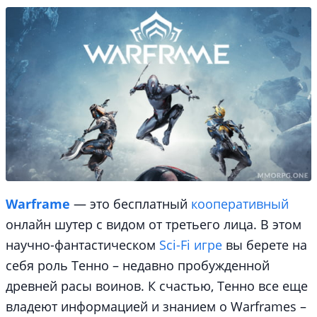
Warframe
— это бесплатный
кооперативный
онлайн шутер с видом от третьего лица. В этом
научно-фантастическом
Sci-Fi игре
вы берете на
себя роль Тенно – недавно пробужденной
древней расы воинов. К счастью, Тенно все еще
владеют информацией и знанием о Warframes –