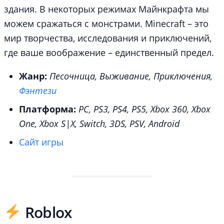
здания. В некоторых режимах Майнкрафта мы
можем сражаться с монстрами. Minecraft – это
мир творчества, исследования и приключений,
где ваше воображение – единственный предел.
Жанр:
Песочница, Выживание, Приключения,
Фэнтези
Платформа:
PC, PS3, PS4, PS5, Xbox 360, Xbox
One, Xbox S|X, Switch, 3DS, PSV, Android
Сайт игры
Roblox