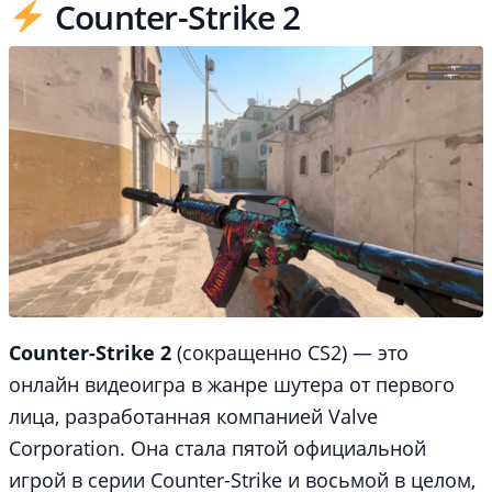
Counter-Strike 2
Counter-Strike 2
(сокращенно CS2) — это
онлайн видеоигра в жанре шутера от первого
лица, разработанная компанией Valve
Corporation. Она стала пятой официальной
игрой в серии Counter-Strike и восьмой в целом,