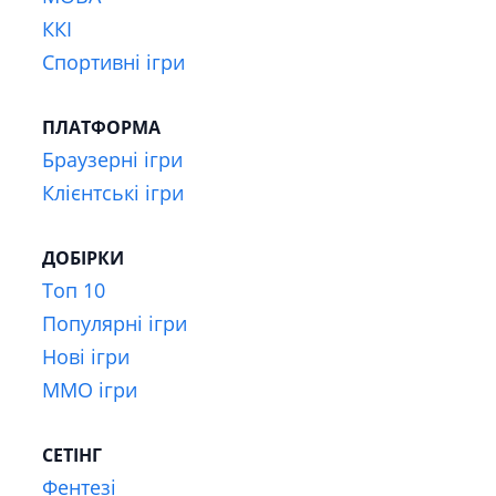
ККІ
Спортивні ігри
ПЛАТФОРМА
Браузерні ігри
Клієнтські ігри
ДОБІРКИ
Топ 10
Популярні ігри
Нові ігри
MMO ігри
СЕТІНГ
Фентезі